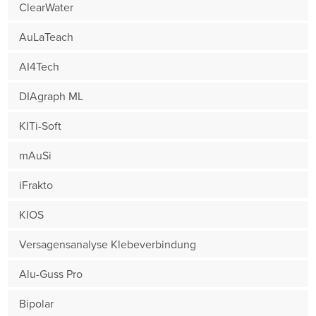
ClearWater
AuLaTeach
AI4Tech
DIAgraph ML
KITi-Soft
mAuSi
iFrakto
KIOS
Versagensanalyse Klebeverbindung
Alu-Guss Pro
Bipolar