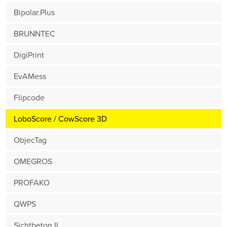
Bipolar.Plus
BRUNNTEC
DigiPrint
EvAMess
Flipcode
LoboScore / CowScore 3D
ObjecTag
OMEGROS
PROFAKO
QWPS
Sichtbeton II