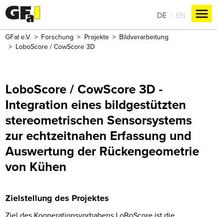
DE
EN
GFaI e.V.
Forschung
Projekte
Bildverarbeitung
LoboScore / CowScore 3D
LoboScore / CowScore 3D -
Integration eines bildgestützten
stereometrischen Sensorsystems
zur echtzeitnahen Erfassung und
Auswertung der Rückengeometrie
von Kühen
Zielstellung des Projektes
Ziel des Kooperationsvorhabens LoBoScore ist die