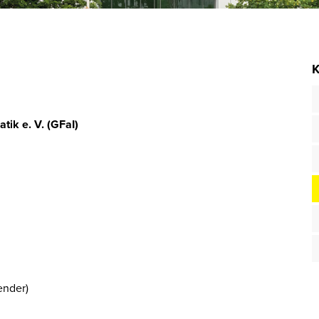
K
ik e. V. (GFaI)
zender)