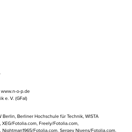
4
, www.n-o-p.de
k e. V. (GFaI)
 Berlin, Berliner Hochschule für Technik, WISTA
 XEG/Fotolia.com, Freely/Fotolia.com,
, Nightman1965/Fotolia.com, Sergey Nivens/Fotolia.com,