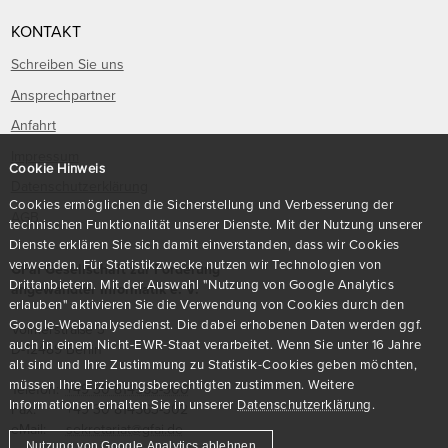
KONTAKT
Schreiben Sie uns
Ansprechpartner
Anfahrt
Impressum
Cookie Hinweis
Datenschutzerklärung
Cookies ermöglichen die Sicherstellung und Verbesserung der
AGB
technischen Funktionalität unserer Dienste. Mit der Nutzung unserer
Dienste erklären Sie sich damit einverstanden, dass wir Cookies
verwenden. Für Statistikzwecke nutzen wir Technologien von
GFaI Gesellschaft zur Förderung
Drittanbietern. Mit der Auswahl "Nutzung von Google Analytics
angewandter Informatik e. V.
erlauben" aktivieren Sie die Verwendung von Cookies durch den
Google-Webanalysedienst. Die dabei erhobenen Daten werden ggf.
Volmerstraße 3
auch in einem Nicht-EWR-Staat verarbeitet. Wenn Sie unter 16 Jahre
D
-
12489
Berlin
alt sind und Ihre Zustimmung zu Statistik-Cookies geben möchten,
müssen Ihre Erziehungsberechtigten zustimmen. Weitere
Telefon:
+49 30 814563-300
Informationen erhalten Sie in unserer
Datenschutzerklärung
.
Fax:
+49 30 814563-302
eMail:
sekretariat@gfai.de
Nutzung von Google Analytics ablehnen