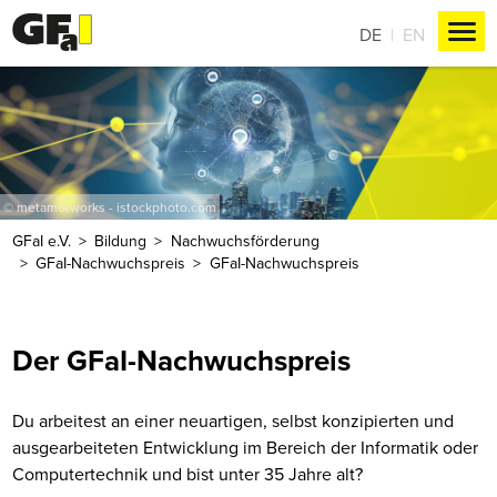
DE
EN
© metamorworks - istockphoto.com
GFaI e.V.
Bildung
Nachwuchsförderung
GFaI-Nachwuchspreis
GFaI-Nachwuchspreis
Der GFaI-Nachwuchspreis
Du arbeitest an einer neuartigen, selbst konzipierten und
ausgearbeiteten Entwicklung im Bereich der Informatik oder
Computertechnik und bist unter 35 Jahre alt?