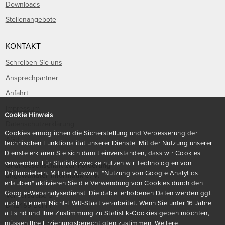
Downloads
Stellenangebote
KONTAKT
Schreiben Sie uns
Ansprechpartner
Anfahrt
Impressum
Cookie Hinweis
Datenschutzerklärung
Cookies ermöglichen die Sicherstellung und Verbesserung der
AGB
technischen Funktionalität unserer Dienste. Mit der Nutzung unserer
Dienste erklären Sie sich damit einverstanden, dass wir Cookies
verwenden. Für Statistikzwecke nutzen wir Technologien von
GFaI Gesellschaft zur Förderung
Drittanbietern. Mit der Auswahl "Nutzung von Google Analytics
angewandter Informatik e. V.
erlauben" aktivieren Sie die Verwendung von Cookies durch den
Google-Webanalysedienst. Die dabei erhobenen Daten werden ggf.
Volmerstraße 3
auch in einem Nicht-EWR-Staat verarbeitet. Wenn Sie unter 16 Jahre
D
-
12489
Berlin
alt sind und Ihre Zustimmung zu Statistik-Cookies geben möchten,
müssen Ihre Erziehungsberechtigten zustimmen. Weitere