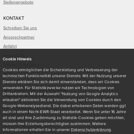
Stellenangebote
KONTAKT
Schreiben Sie uns
Ansprechpartner
Anfahrt
Impressum
Cookie Hinweis
Datenschutzerklärung
Cookies ermöglichen die Sicherstellung und Verbesserung der
AGB
technischen Funktionalität unserer Dienste. Mit der Nutzung unserer
Dienste erklären Sie sich damit einverstanden, dass wir Cookies
verwenden. Für Statistikzwecke nutzen wir Technologien von
GFaI Gesellschaft zur Förderung
Drittanbietern. Mit der Auswahl "Nutzung von Google Analytics
angewandter Informatik e. V.
erlauben" aktivieren Sie die Verwendung von Cookies durch den
Google-Webanalysedienst. Die dabei erhobenen Daten werden ggf.
Volmerstraße 3
auch in einem Nicht-EWR-Staat verarbeitet. Wenn Sie unter 16 Jahre
D
-
12489
Berlin
alt sind und Ihre Zustimmung zu Statistik-Cookies geben möchten,
müssen Ihre Erziehungsberechtigten zustimmen. Weitere
Telefon:
+49 30 814563-300
Informationen erhalten Sie in unserer
Datenschutzerklärung
.
Fax:
+49 30 814563-302