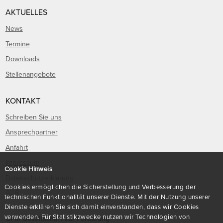
AKTUELLES
News
Termine
Downloads
Stellenangebote
KONTAKT
Schreiben Sie uns
Ansprechpartner
Anfahrt
Impressum
Cookie Hinweis
Datenschutzerklärung
Cookies ermöglichen die Sicherstellung und Verbesserung der
AGB
technischen Funktionalität unserer Dienste. Mit der Nutzung unserer
Dienste erklären Sie sich damit einverstanden, dass wir Cookies
verwenden. Für Statistikzwecke nutzen wir Technologien von
GFaI Gesellschaft zur Förderung