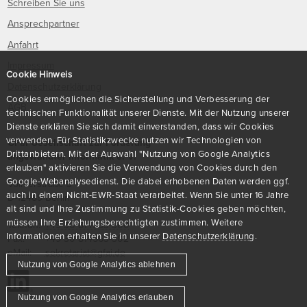
Schreiben Sie uns
Ansprechpartner
Anfahrt
Impressum
Cookie Hinweis
Datenschutzerklärung
Cookies ermöglichen die Sicherstellung und Verbesserung der
AGB
technischen Funktionalität unserer Dienste. Mit der Nutzung unserer
Dienste erklären Sie sich damit einverstanden, dass wir Cookies
verwenden. Für Statistikzwecke nutzen wir Technologien von
GFaI Gesellschaft zur Förderung
Drittanbietern. Mit der Auswahl "Nutzung von Google Analytics
angewandter Informatik e. V.
erlauben" aktivieren Sie die Verwendung von Cookies durch den
Google-Webanalysedienst. Die dabei erhobenen Daten werden ggf.
Volmerstraße 3
auch in einem Nicht-EWR-Staat verarbeitet. Wenn Sie unter 16 Jahre
D
-
12489
Berlin
alt sind und Ihre Zustimmung zu Statistik-Cookies geben möchten,
müssen Ihre Erziehungsberechtigten zustimmen. Weitere
Telefon:
+49 30 814563-300
Informationen erhalten Sie in unserer
Datenschutzerklärung
.
Fax:
+49 30 814563-302
eMail:
sekretariat@gfai.de
Nutzung von Google Analytics ablehnen
Nutzung von Google Analytics erlauben