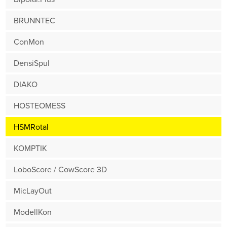
BRUNNTEC
ConMon
DensiSpul
DIAKO
HOSTEOMESS
HSMRotal
KOMPTIK
LoboScore / CowScore 3D
MicLayOut
ModellKon