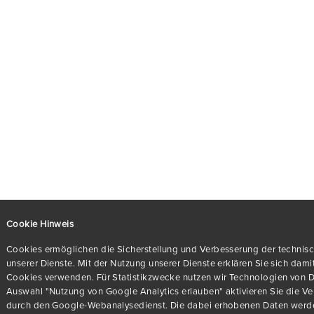
Cookie Hinweis
Cookies ermöglichen die Sicherstellung und Verbesserung der technisc
unserer Dienste. Mit der Nutzung unserer Dienste erklären Sie sich dami
Cookies verwenden. Für Statistikzwecke nutzen wir Technologien von Dr
Auswahl "Nutzung von Google Analytics erlauben" aktivieren Sie die 
durch den Google-Webanalysedienst. Die dabei erhobenen Daten werde