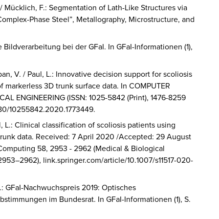
. / Mücklich, F.: Segmentation of Lath-Like Structures via
a Complex-Phase Steel”, Metallography, Microstructure, and
re Bildverarbeitung bei der GFaI. In
GFaI-Informationen
(1),
ban, V. / Paul, L.: Innovative decision support for scoliosis
of markerless 3D trunk surface data. In
COMPUTER
ICAL ENGINEERING
(ISSN: 1025-5842 (Print), 1476-8259
1080/10255842.2020.1773449.
, L.: Clinical classification of scoliosis patients using
trunk data. Received: 7 April 2020 /Accepted: 29 August
 Computing 58, 2953 - 2962
(Medical & Biological
53–2962), link.springer.com/article/10.1007/s11517-020-
, T.: GFaI-Nachwuchspreis 2019: Optisches
Abstimmungen im Bundesrat. In
GFaI-Informationen
(1), S.