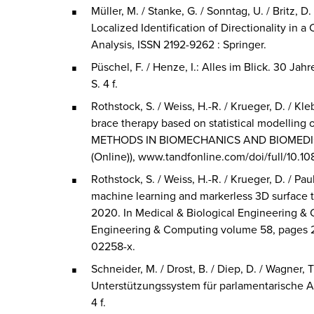
Müller, M. / Stanke, G. / Sonntag, U. / Britz, D
Localized Identification of Directionality in 
Analysis, ISSN 2192-9262 : Springer.
Püschel, F. / Henze, I.: Alles im Blick. 30 Jah
S. 4 f.
Rothstock, S. / Weiss, H.-R. / Krueger, D. / Kle
brace therapy based on statistical modelling 
METHODS IN BIOMECHANICS AND BIOMED
(Online)), www.tandfonline.com/doi/full/10.
Rothstock, S. / Weiss, H.-R. / Krueger, D. / Paul
machine learning and markerless 3D surface 
2020. In
Medical & Biological Engineering &
Engineering & Computing volume 58, pages 29
02258-x.
Schneider, M. / Drost, B. / Diep, D. / Wagner
Unterstützungssystem für parlamentarische 
4 f.