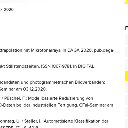
2020
F
extrapolation mit Mikrofonarrays. In
DAGA
2020, pub.dega-
t Stillstandszeiten, ISSN 1867-9781. In
DIGITAL
erscandaten und photogrammetrischen Bildverbänden:
-Seminar am 03.12.2020.
 O. / Püschel, F.: Modellbasierte Reduzierung von
-Daten bei der industriellen Fertigung. GFaI-Seminar am
onntag, U. / Steller, I.: Automatisierte Klassifikation der
ESSEREI
(2), S. 40 ff.