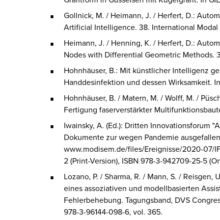
Gollnick, M. / Heimann, J. / Herfert, D.: Aut
Artificial Intelligence. 38. International Mod
Heimann, J. / Henning, K. / Herfert, D.: Auto
Nodes with Differential Geometric Methods. 3
Hohnhäuser, B.: Mit künstlicher Intelligenz g
Handdesinfektion und dessen Wirksamkeit. I
Hohnhäuser, B. / Matern, M. / Wolff, M. / Pü
Fertigung faserverstärkter Multifunktionsbau
Iwainsky, A. (Ed.): Dritten Innovationsforum "
Dokumente zur wegen Pandemie ausgefallenen
www.modisem.de/files/Ereignisse/2020-07/
2 (Print-Version), ISBN 978-3-942709-25-5 (On
Lozano, P. / Sharma, R. / Mann, S. / Reisgen,
eines assoziativen und modellbasierten Assi
Fehlerbehebung. Tagungsband, DVS Congress 1
978-3-96144-098-6, vol. 365.