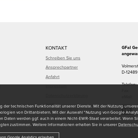
KONTAKT
GFaI Ge
angewan
Schreiben Sie uns
Volmers
Ansprechpartner
D
-
12489
Anfahrt
Telefon:
e
Impressum
Fax:
Datenschutzerklärung
eMail:
AGB
der technischen Funktionalität unserer Dienste. Mit der Nutzung unserer 
ologien von Drittanbietern. Mit der Auswahl "Nutzung von Google Analyt
Daten werden ggf. auch in einem Nicht-EWR-Staat verarbeitet. Wenn Sie u
ten zustimmen. Weitere Informationen erhalten Sie in unserer
Datenschu
von Google Analytics erlauben