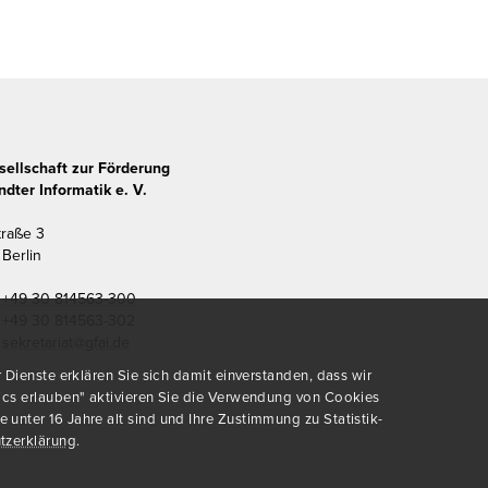
sellschaft zur Förderung
dter Informatik e. V.
traße 3
Berlin
+49 30 814563-300
+49 30 814563-302
sekretariat@gfai.de
Dienste erklären Sie sich damit einverstanden, dass wir
ics erlauben" aktivieren Sie die Verwendung von Cookies
nter 16 Jahre alt sind und Ihre Zustimmung zu Statistik-
tzerklärung
.