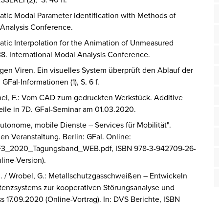
omatic Modal Parameter Identification with Methods of
al Analysis Conference.
matic Interpolation for the Animation of Unmeasured
8. International Modal Analysis Conference.
egen Viren. Ein visuelles System überprüft den Ablauf der
n
GFaI-Informationen
(1), S. 6 f.
schel, F.: Vom CAD zum gedruckten Werkstück. Additive
teile in 7D. GFaI-Seminar am 01.03.2020.
Autonome, mobile Dienste – Services für Mobilität".
 Veranstaltung. Berlin: GFaI. Online:
IF3_2020_Tagungsband_WEB.pdf, ISBN 978-3-942709-26-
line-Version).
 U. / Wrobel, G.: Metallschutzgasschweißen – Entwickeln
stenzsystems zur kooperativen Störungsanalyse und
7.09.2020 (Online-Vortrag). In: DVS Berichte, ISBN