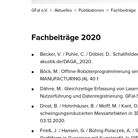
GFaI e.V.
Aktuelles
Publikationen
Fachbeiträge
Fachbeiträge 2020
Becker, V. / Puhle, C. / Döbler, D.: Schallfeld
akustik.de/DAGA_2020.
Böck, M.: Offline-Roboterprogrammierung senk
MANUFACTURING
(4), 40 f.
Dähne, M.: Gleichzeitige Erfassung von Las
Nutzerführung und Datenregistrierung. GFaI
Drost, B. / Hohnhäuser, B. / Wolff, M. / Kant,
schwingungsinduzierten Messartefakten in 3D
03.12.2020.
Frieß, J. / Hansen, G. / Bührig-Polaczek, A. / S
Grafitform in Gusseisen mit Kugelgrafit. In
GI