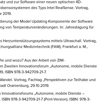
satz und zur Software einer neuen optischen 4D-
ldsensorsystemen des Typs Intel RealSense. Vortrag,
r 2019.
alidierung der Model Updating Komponente der Software
ung von Temperaturveränderungen. In: Jahrestagung für
s Herzunterstützungssystems mittels Ultraschall. Vortrag,
ungsallianz Medizintechnik (FAM), Frankfurt a. M.,
ie und wozu? Aus der Arbeit von ZIM-
um Zweiten Innovationsforum „Autonome, mobile Dienste
019, ISBN 978-3-942709-21-7.
 Wandel. Vortrag, Fachtag „Perspektiven zur Teilhabe und
tadt Oranienburg, 29.10.2019.
en Innovationsforums „Autonome, mobile Dienste –
9. ISBN 978-3-942709-21-7 (Print-Version), ISBN: 978-3-