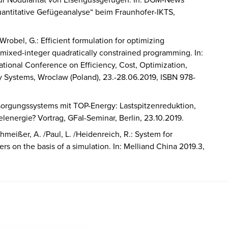
antitative Gefügeanalyse“ beim Fraunhofer-IKTS,
/ Wrobel, G.: Efficient formulation for optimizing
ixed-integer quadratically constrained programming. In:
ional Conference on Efficiency, Cost, Optimization,
y Systems, Wroclaw (Poland), 23.-28.06.2019, ISBN 978-
ersorgungssystems mit TOP-Energy: Lastspitzenreduktion,
nergie? Vortrag, GFaI-Seminar, Berlin, 23.10.2019.
hmeißer, A. /Paul, L. /Heidenreich, R.: System for
rs on the basis of a simulation. In: Melliand China 2019.3,