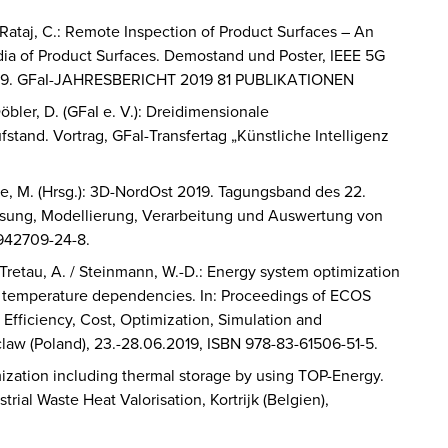
 /Rataj, C.: Remote Inspection of Product Surfaces – An
ia of Product Surfaces. Demostand und Poster, IEEE 5G
2019. GFaI-JAHRESBERICHT 2019 81 PUBLIKATIONEN
öbler, D. (GFaI e. V.): Dreidimensionale
stand. Vortrag, GFaI-Transfertag „Künstliche Intelligenz
ke, M. (Hrsg.): 3D-NordOst 2019. Tagungsband des 22.
ung, Modellierung, Verarbeitung und Auswertung von
-942709-24-8.
 / Tretau, A. / Steinmann, W.-D.: Energy system optimization
ar temperature dependencies. In: Proceedings of ECOS
Efficiency, Cost, Optimization, Simulation and
law (Poland), 23.-28.06.2019, ISBN 978-83-61506-51-5.
mization including thermal storage by using TOP-Energy.
rial Waste Heat Valorisation, Kortrijk (Belgien),