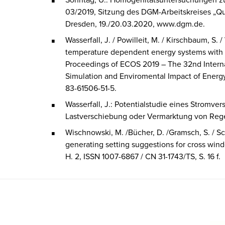
03/2019, Sitzung des DGM-Arbeitskreises „Qu
Dresden, 19./20.03.2020, www.dgm.de.
Wasserfall, J. / Powilleit, M. / Kirschbaum, S. 
temperature dependent energy systems with m
Proceedings of ECOS 2019 – The 32nd Internat
Simulation and Enviromental Impact of Energ
83-61506-51-5.
Wasserfall, J.: Potentialstudie eines Stromv
Lastverschiebung oder Vermarktung von Regele
Wischnowski, M. /Bücher, D. /Gramsch, S. / Sc
generating setting suggestions for cross winde
H. 2, ISSN 1007-6867 / CN 31-1743/TS, S. 16 f.