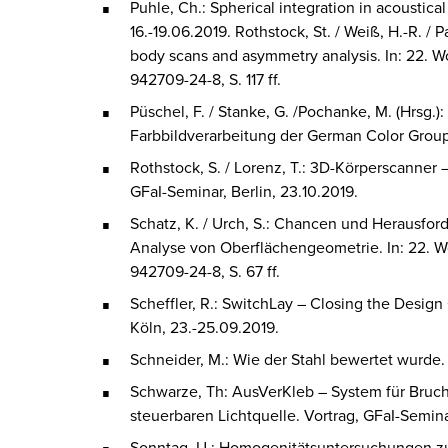
Puhle, Ch.: Spherical integration in acoustical
16.-19.06.2019. Rothstock, St. / Weiß, H.-R. / P
body scans and asymmetry analysis. In: 22. W
942709-24-8, S. 117 ff.
Püschel, F. / Stanke, G. /Pochanke, M. (Hrsg
Farbbildverarbeitung der German Color Group
Rothstock, S. / Lorenz, T.: 3D-Körperscanner
GFaI-Seminar, Berlin, 23.10.2019.
Schatz, K. / Urch, S.: Chancen und Herausfo
Analyse von Oberflächengeometrie. In: 22. W
942709-24-8, S. 67 ff.
Scheffler, R.: SwitchLay – Closing the Desig
Köln, 23.-25.09.2019.
Schneider, M.: Wie der Stahl bewertet wurde. 
Schwarze, Th: AusVerKleb – System für Bruch
steuerbaren Lichtquelle. Vortrag, GFaI-Semin
Sonntag, U.: Homogenitätsuntersuchungen zu