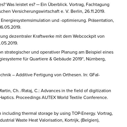
es? Was leistet es? ─ Ein Überblick. Vortrag, Fachtagung
hen Versicherungswirtschaft e. V. Berlin, 26.11.2019.
r Energiesystemsimulation und -optimierung. Präsentation,
-16.05.2019.
ierung dezentraler Kraftwerke mit dem Webcockpit von
6.05.2019.
on strategischer und operativer Planung am Beispiel eines
giesysteme für Quartiere & Gebäude 2019“, Nürnberg,
chnik – Additive Fertigung von Orthesen. In: GFaI-
Martin, Ch. /Rataj, C.: Advances in the field of digitization
l Haptics. Proceedings AUTEX World Textile Conference.
n including thermal storage by using TOP-Energy. Vortrag,
strial Waste Heat Valorisation, Kortrijk, (Belgien),