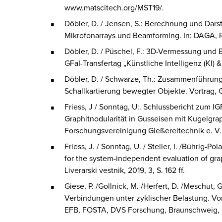
www.matscitech.org/MST19/.
Döbler, D. / Jensen, S.: Berechnung und Dar
Mikrofonarrays und Beamforming. In: DAGA, R
Döbler, D. / Püschel, F.: 3D-Vermessung und
GFaI-Transfertag „Künstliche Intelligenz (KI) &
Döbler, D. / Schwarze, Th.: Zusammenführung
Schallkartierung bewegter Objekte. Vortrag, G
Friess, J / Sonntag, U:. Schlussbericht zum
Graphitnodularität in Gusseisen mit Kugelgraph
Forschungsvereinigung Gießereitechnik e. V.
Friess, J. / Sonntag, U. / Steller, I. /Bührig-
for the system-independent evaluation of grap
Liverarski vestnik, 2019, 3, S. 162 ff.
Giese, P. /Gollnick, M. /Herfert, D. /Meschut
Verbindungen unter zyklischer Belastung. Vo
EFB, FOSTA, DVS Forschung, Braunschweig, 0