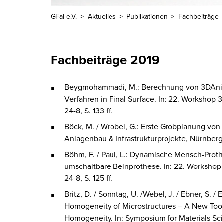
GFaI e.V.
Aktuelles
Publikationen
Fachbeiträge
Fachbeiträge 2019
Beygmohammadi, M.: Berechnung von 3DAnima
Verfahren in Final Surface. In: 22. Workshop
24-8, S. 133 ff.
Böck, M. / Wrobel, G.: Erste Grobplanung von
Anlagenbau & Infrastrukturprojekte, Nürnberg,
Böhm, F. / Paul, L.: Dynamische Mensch-Prot
umschaltbare Beinprothese. In: 22. Workshop
24-8, S. 125 ff.
Britz, D. / Sonntag, U. /Webel, J. / Ebner, S. 
Homogeneity of Microstructures – A New Tool
Homogeneity. In: Symposium for Materials Sc