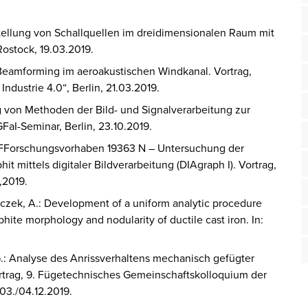
stellung von Schallquellen im dreidimensionalen Raum mit
ostock, 19.03.2019.
 Beamforming im aeroakustischen Windkanal. Vortrag,
 Industrie 4.0“, Berlin, 21.03.2019.
 von Methoden der Bild- und Signalverarbeitung zur
FaI-Seminar, Berlin, 23.10.2019.
 IGFForschungsvorhaben 19363 N – Untersuchung der
it mittels digitaler Bildverarbeitung (DIAgraph I). Vortrag,
,2019.
Polaczek, A.: Development of a uniform analytic procedure
hite morphology and nodularity of ductile cast iron. In:
, G.: Analyse des Anrissverhaltens mechanisch gefügter
rtrag, 9. Fügetechnisches Gemeinschaftskolloquium der
3./04.12.2019.