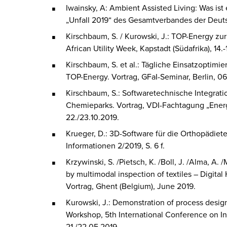
Iwainsky, A: Ambient Assisted Living: Was ist 
„Unfall 2019“ des Gesamtverbandes der Deutsc
Kirschbaum, S. / Kurowski, J.: TOP-Energy zu
African Utility Week, Kapstadt (Südafrika), 14.
Kirschbaum, S. et al.: Tägliche Einsatzoptim
TOP-Energy. Vortrag, GFaI-Seminar, Berlin, 0
Kirschbaum, S.: Softwaretechnische Integrati
Chemieparks. Vortrag, VDI-Fachtagung „Ener
22./23.10.2019.
Krueger, D.: 3D-Software für die Orthopädiete
Informationen 2/2019, S. 6 f.
Krzywinski, S. /Pietsch, K. /Boll, J. /Alma, A. /
by multimodal inspection of textiles – Digita
Vortrag, Ghent (Belgium), June 2019.
Kurowski, J.: Demonstration of process desig
Workshop, 5th International Conference on Indu
21./22.05.2019.