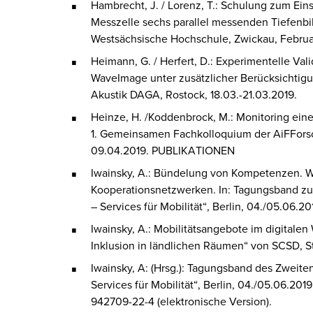
Hambrecht, J. / Lorenz, T.: Schulung zum Ein
Messzelle sechs parallel messenden Tiefenbi
Westsächsische Hochschule, Zwickau, Februa
Heimann, G. / Herfert, D.: Experimentelle V
WaveImage unter zusätzlicher Berücksichtig
Akustik DAGA, Rostock, 18.03.-21.03.2019.
Heinze, H. /Koddenbrock, M.: Monitoring eine
1. Gemeinsamen Fachkolloquium der AiFForsch
09.04.2019. PUBLIKATIONEN
Iwainsky, A.: Bündelung von Kompetenzen. W
Kooperationsnetzwerken. In: Tagungsband z
– Services für Mobilität“, Berlin, 04./05.06.2
Iwainsky, A.: Mobilitätsangebote im digitalen
Inklusion in ländlichen Räumen“ von SCSD, S
Iwainsky, A: (Hrsg.): Tagungsband des Zweit
Services für Mobilität“, Berlin, 04./05.06.201
942709-22-4 (elektronische Version).