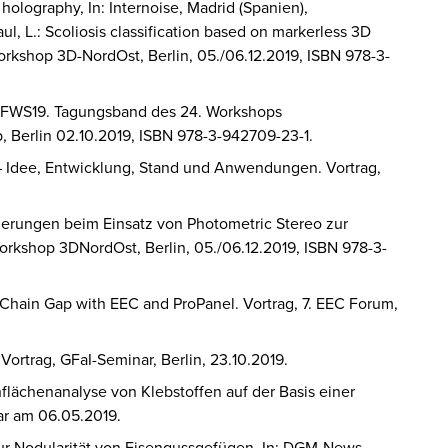
 holography, In: Internoise, Madrid (Spanien),
aul, L.: Scoliosis classification based on markerless 3D
orkshop 3D-NordOst, Berlin, 05./06.12.2019, ISBN 978-3-
.): FWS19. Tagungsband des 24. Workshops
, Berlin 02.10.2019, ISBN 978-3-942709-23-1.
 – Idee, Entwicklung, Stand und Anwendungen. Vortrag,
rderungen beim Einsatz von Photometric Stereo zur
orkshop 3DNordOst, Berlin, 05./06.12.2019, ISBN 978-3-
n Chain Gap with EEC and ProPanel. Vortrag, 7. EEC Forum,
Vortrag, GFaI-Seminar, Berlin, 23.10.2019.
flächenanalyse von Klebstoffen auf der Basis einer
ar am 06.05.2019.
r Nodularität von Eisengussgefügen. In: DGM-News