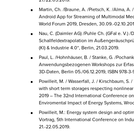
Martin, Ch. /Braune, A. /Pietsch, K. /Alma, A.
Android App for Streaming of Multimodal Med
World Forum 2019, Dresden, 30.09.-02.10.
Nau, C. (Daimler AG) /Puhle Ch. (GFaI e. V.) /D
Schallfeldextrapolation im Außengeräuschprüf
(KI) & Industrie 4.0“, Berlin, 21.03.2019.
Paul, L. /Hohnhäuser, B. / Stanke, G. /Pochan
Anwendungsbezogenen Workshops zur Erfass
3D-Daten, Berlin 05./06.12.2019, ISBN 978-3
Powilleit, M. / Wasserfall, J. / Kirschbaum, S.
with short term storages respecting nonline
2019 – The 32nd International Conference on 
Enviromental Impact of Energy Systems, Wroc
Powilleit, M.: Energy system design and opti
Vortrag, 5th International Conference on Indust
21.-22.05.2019.