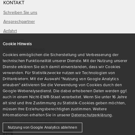
KONTAKT
Schreiben Sie uns
Ansprechpartner
Anfahrt
Impressum
Cookie Hinweis
Datenschutzerklärung
Cookies ermöglichen die Sicherstellung und Verbesserung der
AGB
technischen Funktionalität unserer Dienste. Mit der Nutzung unserer
Dienste erklären Sie sich damit einverstanden, dass wir Cookies
verwenden. Für Statistikzwecke nutzen wir Technologien von
GFaI Gesellschaft zur Förderung
Drittanbietern. Mit der Auswahl "Nutzung von Google Analytics
angewandter Informatik e. V.
erlauben" aktivieren Sie die Verwendung von Cookies durch den
Google-Webanalysedienst. Die dabei erhobenen Daten werden ggf.
Volmerstraße 3
auch in einem Nicht-EWR-Staat verarbeitet. Wenn Sie unter 16 Jahre
D
-
12489
Berlin
alt sind und Ihre Zustimmung zu Statistik-Cookies geben möchten,
müssen Ihre Erziehungsberechtigten zustimmen. Weitere
Telefon:
+49 30 814563-300
Informationen erhalten Sie in unserer
Datenschutzerklärung
.
Fax:
+49 30 814563-302
eMail:
sekretariat@gfai.de
Nutzung von Google Analytics ablehnen