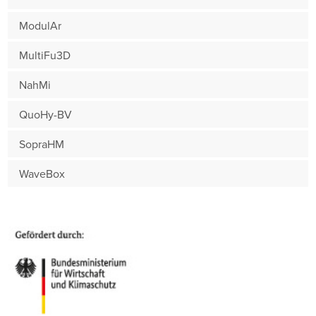
ModulAr
MultiFu3D
NahMi
QuoHy-BV
SopraHM
WaveBox