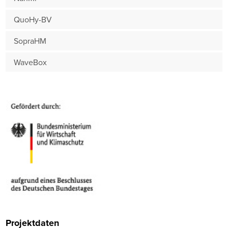
QuoHy-BV
SopraHM
WaveBox
Projektdaten