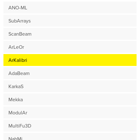
ANO-ML
SubArrays
ScanBeam
ArLeOr
ArKalibri
AdaBeam
KarkaS
Mekka
ModulAr
MultiFu3D
NahMi