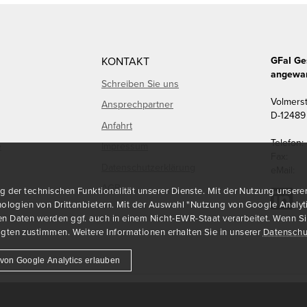
KONTAKT
GFaI Ge
angewan
Schreiben Sie uns
Volmers
Ansprechpartner
D
-
12489
Anfahrt
Telefon:
e
Impressum
Fax:
Datenschutzerklärung
eMail:
AGB
der technischen Funktionalität unserer Dienste. Mit der Nutzung unserer 
ologien von Drittanbietern. Mit der Auswahl "Nutzung von Google Analyt
Daten werden ggf. auch in einem Nicht-EWR-Staat verarbeitet. Wenn Sie u
ten zustimmen. Weitere Informationen erhalten Sie in unserer
Datenschu
von Google Analytics erlauben