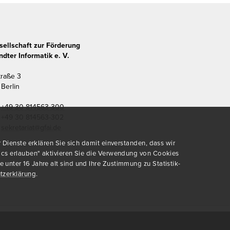
sellschaft zur Förderung
dter Informatik e. V.
traße 3
Berlin
+49 30 814563-300
+49 30 814563-302
sekretariat@gfai.de
Dienste erklären Sie sich damit einverstanden, dass wir
ics erlauben" aktivieren Sie die Verwendung von Cookies
nter 16 Jahre alt sind und Ihre Zustimmung zu Statistik-
tzerklärung
.