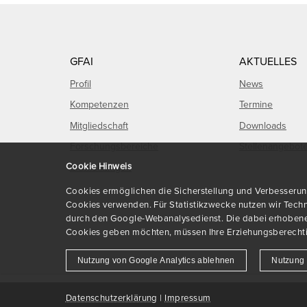
GFAI
AKTUELLES
Profil
News
Kompetenzen
Termine
Mitgliedschaft
Downloads
Forschungsbereiche
Stellenangebot
Cookie Hinweis
Entwicklungen
Cookies ermöglichen die Sicherstellung und Verbesserung 
Cookies verwenden. Für Statistikzwecke nutzen wir Techn
durch den Google-Webanalysedienst. Die dabei erhobenen 
Cookies geben möchten, müssen Ihre Erziehungsberechtig
Nutzung von Google Analytics ablehnen
Nutzung 
© 2026 GFaI e.V.
Datenschutzerklärung
|
Impressum