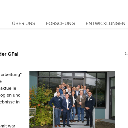
ÜBER UNS
FORSCHUNG
ENTWICKLUNGEN
der GFaI
rarbeitung“
e
aktuelle
logien und
bnisse in
r
amit war