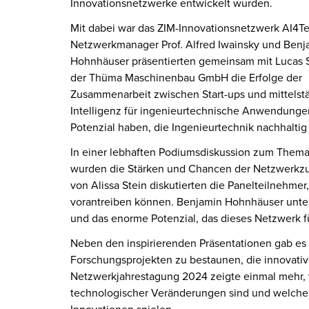
Innovationsnetzwerke entwickelt wurden.
Mit dabei war das ZIM-Innovationsnetzwerk AI4Te
Netzwerkmanager Prof. Alfred Iwainsky und Benj
Hohnhäuser präsentierten gemeinsam mit Lucas S
der Thüma Maschinenbau GmbH die Erfolge der
Zusammenarbeit zwischen Start-ups und mittelst
Intelligenz für ingenieurtechnische Anwendungen
Potenzial haben, die Ingenieurtechnik nachhaltig
In einer lebhaften Podiumsdiskussion zum Thema
wurden die Stärken und Chancen der Netzwerkzu
von Alissa Stein diskutierten die Panelteilnehme
vorantreiben können. Benjamin Hohnhäuser unters
und das enorme Potenzial, das dieses Netzwerk fü
Neben den inspirierenden Präsentationen gab e
Forschungsprojekten zu bestaunen, die innovati
Netzwerkjahrestagung 2024 zeigte einmal mehr, w
technologischer Veränderungen sind und welche z
Innovationen spielen.