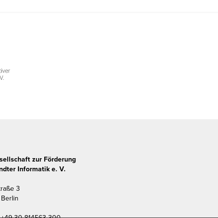
sellschaft zur Förderung
dter Informatik e. V.
traße 3
Berlin
+49 30 814563-300