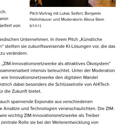
ch.
Pitch-Vortrag mit Lukas Seifert, Benjamin
amin
Hohnhäuser und Moderatorin Alissa Stein
eifert von
(v.l.n.r.)
ändischen Unternehmen. In ihrem Pitch „Künstliche
“ stellten sie zukunftsweisende KI-Lösungen vor, die das
 zu verändern.
 „ZIM-Innovationsnetzwerke als attraktives Ökosystem“
sammenarbeit intensiv beleuchtet. Unter der Moderation
r, wie Innovationsnetzwerke den digitalen Wandel
trich dabei besonders die Schlüsselrolle von AI4Tech
r die Zukunft bietet.
s auch spannende Exponate aus verschiedenen
ve Ansätze und Technologien veranschaulichten. Die ZIM-
ie wichtig ZIM-Innovationsnetzwerke als Treiber
entrale Rolle sie bei der Weiterentwicklung von