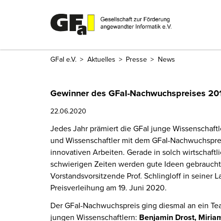
GFaI e.V.
Aktuelles
Presse
News
Gewinner des GFaI-Nachwuchspreises 20
22.06.2020
Jedes Jahr prämiert die GFaI junge Wissenschaft
und Wissenschaftler mit dem GFaI-Nachwuchspreis
innovativen Arbeiten. Gerade in solch wirtschaftl
schwierigen Zeiten werden gute Ideen gebraucht,
Vorstandsvorsitzende Prof. Schlingloff in seiner L
Preisverleihung am 19. Juni 2020.
Der GFaI-Nachwuchspreis ging diesmal an ein Te
jungen Wissenschaftlern:
Benjamin Drost, Miria