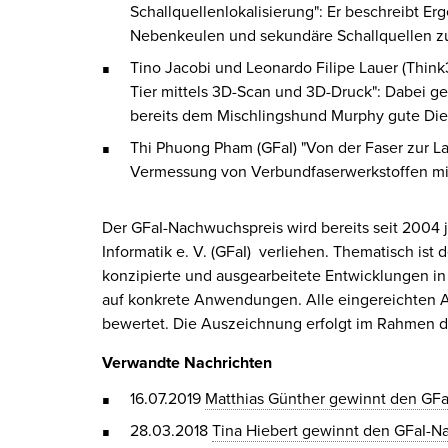
Schallquellenlokalisierung": Er beschreibt Er
Nebenkeulen und sekundäre Schallquellen zu
Tino Jacobi und Leonardo Filipe Lauer (Thin
Tier mittels 3D-Scan und 3D-Druck": Dabei g
bereits dem Mischlingshund Murphy gute Dien
Thi Phuong Pham (GFaI) "Von der Faser zur La
Vermessung von Verbundfaserwerkstoffen mit
Der GFaI-Nachwuchspreis wird bereits seit 2004 
Informatik e. V. (GFaI) verliehen. Thematisch ist 
konzipierte und ausgearbeitete Entwicklungen in 
auf konkrete Anwendungen. Alle eingereichten 
bewertet. Die Auszeichnung erfolgt im Rahmen d
Verwandte Nachrichten
16.07.2019
Matthias Günther gewinnt den GF
28.03.2018
Tina Hiebert gewinnt den GFaI-N