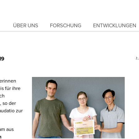
ÜBER UNS
FORSCHUNG
ENTWICKLUNGEN
19
lerinnen
 für ihre
ich
 so der
audatio zur
am aus
m