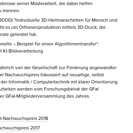
gebnisse seiner Masterarbeit, die dabei helfen
 trennen.
k3DDD) "Individuelle 3D-Heilmanschetten für Mensch und
eht es um Orthesenproduktion mittels 3D-Druck, die
ste geleistet hat.
melle – Beispiel für einen Algorithmentransfer“:
 KI-Bildverarbeitung
jährlich von der Gesellschaft zur Förderung angewandter
der Nachwuchspreis fokussiert auf neuartige, selbst
der Informatik / Computertechnik mit klarer Orientierung
Arbeiten werden vom Forschungsbeirat der GFaI
er GFaI-Mitgliederversammlung des Jahres.
aI-Nachwuchspreis 2018
achwuchspreis 2017