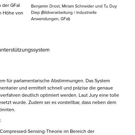
 der GFaI
Benjamin Drost, Miriam Schneider und Tu Duy
in Höhe von
Diep (Bildverarbeitung / industrielle
Anwendungen, GFaI)
unterstützungssystem
stem für parlamentarische Abstimmungen. Das System
entarier und ermittelt schnell und präzise die genaue
rfahren deutlich optimiert werden. Laut Jury eine tolle
etzt wurde. Zudem sei es vorstellbar, dass neben dem
önnten.
:
 Compressed-Sensing-Theorie im Bereich der