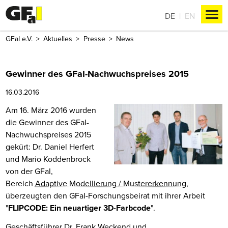
DE
EN
GFaI e.V.
Aktuelles
Presse
News
Gewinner des GFaI-Nachwuchspreises 2015
16.03.2016
Am 16. März 2016 wurden
die Gewinner des GFaI-
Nachwuchspreises 2015
gekürt: Dr. Daniel Herfert
und Mario Koddenbrock
von der GFaI,
Bereich
Adaptive Modellierung / Mustererkennung
,
überzeugten den GFaI-Forschungsbeirat mit ihrer Arbeit
"
FLIPCODE: Ein neuartiger 3D-Farbcode
".
Geschäftsführer Dr. Frank Weckend und