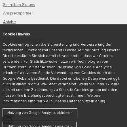
Schreiben Sie uns
Ansprechpartner
Anfahrt
Impressum
Cookie Hinweis
Datenschutzerklärung
Cookies ermöglichen die Sicherstellung und Verbesserung der
AGB
technischen Funktionalität unserer Dienste. Mit der Nutzung unserer
Dienste erklären Sie sich damit einverstanden, dass wir Cookies
verwenden. Für Statistikzwecke nutzen wir Technologien von
GFaI Gesellschaft zur Förderung
Drittanbietern. Mit der Auswahl "Nutzung von Google Analytics
angewandter Informatik e. V.
erlauben" aktivieren Sie die Verwendung von Cookies durch den
Google-Webanalysedienst. Die dabei erhobenen Daten werden ggf.
Volmerstraße 3
auch in einem Nicht-EWR-Staat verarbeitet. Wenn Sie unter 16 Jahre
D
-
12489
Berlin
alt sind und Ihre Zustimmung zu Statistik-Cookies geben möchten,
müssen Ihre Erziehungsberechtigten zustimmen. Weitere
Telefon:
+49 30 814563-300
Informationen erhalten Sie in unserer
Datenschutzerklärung
.
Fax:
+49 30 814563-302
eMail:
sekretariat@gfai.de
Nutzung von Google Analytics ablehnen
Nutzung von Google Analytics erlauben