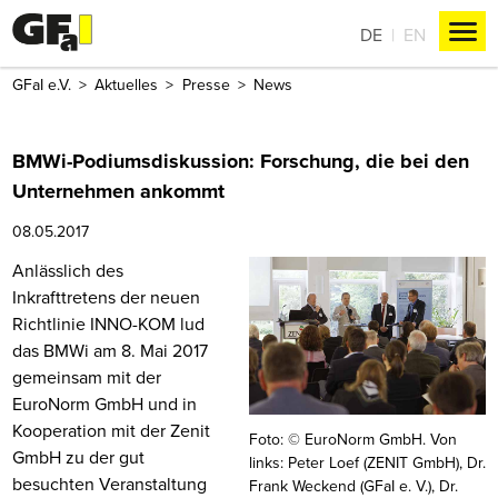
DE
EN
GFaI e.V.
Aktuelles
Presse
News
BMWi-Podiumsdiskussion: Forschung, die bei den
Unternehmen ankommt
08.05.2017
Anlässlich des
Inkrafttretens der neuen
Richtlinie INNO-KOM lud
das BMWi am 8. Mai 2017
gemeinsam mit der
EuroNorm GmbH und in
Kooperation mit der Zenit
Foto: © EuroNorm GmbH. Von
GmbH zu der gut
links: Peter Loef (ZENIT GmbH), Dr.
besuchten Veranstaltung
Frank Weckend (GFaI e. V.), Dr.