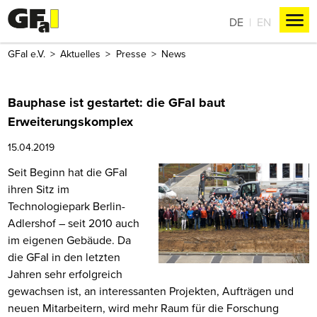
DE
EN
GFaI e.V.
Aktuelles
Presse
News
Bauphase ist gestartet: die GFaI baut
Erweiterungskomplex
15.04.2019
Seit Beginn hat die GFaI
ihren Sitz im
Technologiepark Berlin-
Adlershof – seit 2010 auch
im eigenen Gebäude. Da
die GFaI in den letzten
Jahren sehr erfolgreich
gewachsen ist, an interessanten Projekten, Aufträgen und
neuen Mitarbeitern, wird mehr Raum für die Forschung