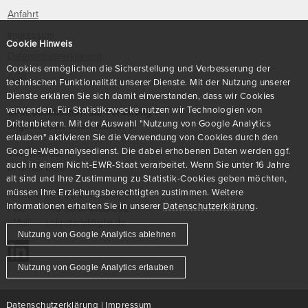
Anfahrt
Impressum
Cookie Hinweis
Datenschutzerklärung
Cookies ermöglichen die Sicherstellung und Verbesserung der
AGB
technischen Funktionalität unserer Dienste. Mit der Nutzung unserer
Dienste erklären Sie sich damit einverstanden, dass wir Cookies
verwenden. Für Statistikzwecke nutzen wir Technologien von
GFaI Gesellschaft zur Förderung
Drittanbietern. Mit der Auswahl "Nutzung von Google Analytics
angewandter Informatik e. V.
erlauben" aktivieren Sie die Verwendung von Cookies durch den
Google-Webanalysedienst. Die dabei erhobenen Daten werden ggf.
Volmerstraße 3
auch in einem Nicht-EWR-Staat verarbeitet. Wenn Sie unter 16 Jahre
D
-
12489
Berlin
alt sind und Ihre Zustimmung zu Statistik-Cookies geben möchten,
müssen Ihre Erziehungsberechtigten zustimmen. Weitere
Telefon:
+49 30 814563-300
Informationen erhalten Sie in unserer
Datenschutzerklärung
.
Fax:
+49 30 814563-302
eMail:
sekretariat@gfai.de
Nutzung von Google Analytics ablehnen
Nutzung von Google Analytics erlauben
© 2026 GFaI e.V.
Datenschutzerklärung
|
Impressum