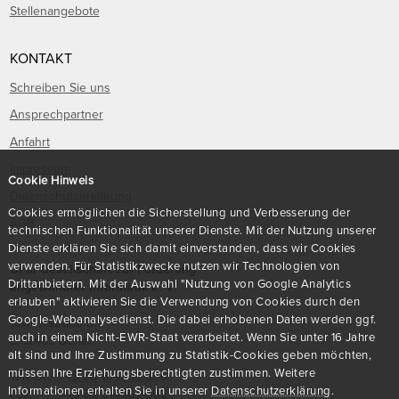
Stellenangebote
KONTAKT
Schreiben Sie uns
Ansprechpartner
Anfahrt
Impressum
Cookie Hinweis
Datenschutzerklärung
Cookies ermöglichen die Sicherstellung und Verbesserung der
AGB
technischen Funktionalität unserer Dienste. Mit der Nutzung unserer
Dienste erklären Sie sich damit einverstanden, dass wir Cookies
verwenden. Für Statistikzwecke nutzen wir Technologien von
GFaI Gesellschaft zur Förderung
Drittanbietern. Mit der Auswahl "Nutzung von Google Analytics
angewandter Informatik e. V.
erlauben" aktivieren Sie die Verwendung von Cookies durch den
Google-Webanalysedienst. Die dabei erhobenen Daten werden ggf.
Volmerstraße 3
auch in einem Nicht-EWR-Staat verarbeitet. Wenn Sie unter 16 Jahre
D
-
12489
Berlin
alt sind und Ihre Zustimmung zu Statistik-Cookies geben möchten,
müssen Ihre Erziehungsberechtigten zustimmen. Weitere
Telefon:
+49 30 814563-300
Informationen erhalten Sie in unserer
Datenschutzerklärung
.
Fax:
+49 30 814563-302