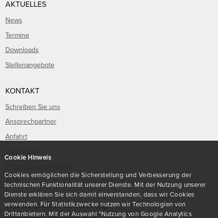
AKTUELLES
News
Termine
Downloads
Stellenangebote
KONTAKT
Schreiben Sie uns
Ansprechpartner
Anfahrt
Impressum
Cookie Hinweis
Datenschutzerklärung
Cookies ermöglichen die Sicherstellung und Verbesserung der
AGB
technischen Funktionalität unserer Dienste. Mit der Nutzung unserer
Dienste erklären Sie sich damit einverstanden, dass wir Cookies
verwenden. Für Statistikzwecke nutzen wir Technologien von
GFaI Gesellschaft zur Förderung
Drittanbietern. Mit der Auswahl "Nutzung von Google Analytics
angewandter Informatik e. V.