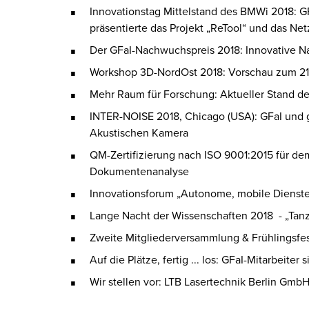
Innovationstag Mittelstand des BMWi 2018: G
präsentierte das Projekt „ReTool“ und das N
Der GFaI-Nachwuchspreis 2018: Innovative 
Workshop 3D-NordOst 2018: Vorschau zum 21
Mehr Raum für Forschung: Aktueller Stand d
INTER-NOISE 2018, Chicago (USA): GFaI und g
Akustischen Kamera
QM-Zertifizierung nach ISO 9001:2015 für de
Dokumentenanalyse
Innovationsforum „Autonome, mobile Dienste –
Lange Nacht der Wissenschaften 2018 - „Tan
Zweite Mitgliederversammlung & Frühlingsfes
Auf die Plätze, fertig ... los: GFaI-Mitarbeiter
Wir stellen vor: LTB Lasertechnik Berlin Gmb