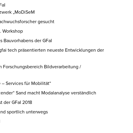
FaI
etzwerk „MoDiSeM
Nachwuchsforscher gesucht
. Workshop
es Bauvorhabens der GFaI
fai tech präsentierten neueste Entwicklungen der
m Forschungsbereich Bildverarbeitung /
 Services für Mobilität“
zender“ Sand macht Modalanalyse verständlich
t der GFaI 2018
 sind sportlich unterwegs
H