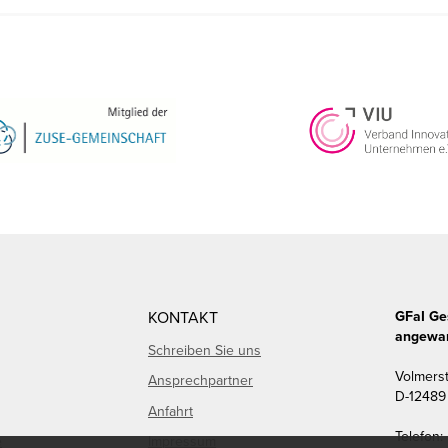
KONTAKT
GFaI Ge
angewan
Schreiben Sie uns
Volmers
Ansprechpartner
D
-
12489
Anfahrt
Telefon:
e
Impressum