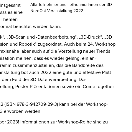
Alle Teilnehmer und Teilnehmerinnen der 3D-
 insgesamt
NordOst Veranstaltung 2022
ass es eine
D-Themen
sformat berichtet werden kann.
k“, „3D-Scan und -Datenbearbeitung“, „3D-Druck“, „3D
sion und Robotik“ zugeordnet. Auch beim 24. Work­shop
raxisnähe aber auch auf die Vorstellung neuer Trends
ation meinen, dass es wieder gelang, ein an­
ro­gramm zusammenzu­stellen, das die Bandbreite des
nstaltung bot auch 2022 eine gute und effektive Platt­
f dem Feld der 3D-Daten­verar­beitung. Das
ellung, Poster-Präsentationen sowie ein Come together
 (ISBN 978-3-942709-29-3) kann bei der Workshop-
23 erworben werden.
ber 2023! Informationen zur Workshop-Reihe sind zu