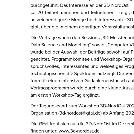
durchgeführt. Das Interesse an der 3D-NordOst –
ca. 70 Teilnehmerinnen und Teilnehmer – zeigt, d
ausreichend große Menge hoch interessanter 3
gibt, über die in einem derartigen Veranstaltung
Die Vorträge waren den Sessions „3D-Messtechni
Data Science and Modelling“ sowie „Computer Vi
wurde bei der Auswahl der Beiträge sowohl auf P
geachtet. Programmkomitee und Workshop-Organis
spruchsvolles, interes­santes und vielsei­tiges P
technolo­gischen 3D-Spektrums aufzeigt. Die Vera
form für einen inten­siven Gedankenaus­tausch au
Vortragsprogramm wurde durch eine kleine Ausst
am ersten Workshop-Tag ergänzt.
Der Tagungsband zum Workshop 3D-NordOst 2022
Organisation (
3d-nor­dost@gfai.de
) ab Anfang 20
Die GFaI freut sich auf die 3D-NordOst im Dezem
finden unter: www.3d-nordost.de.