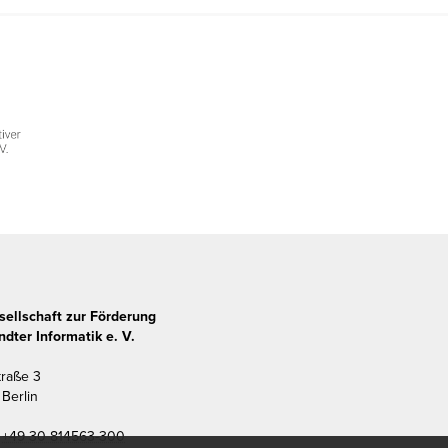
sellschaft zur Förderung
dter Informatik e. V.
traße 3
Berlin
+49 30 814563-300