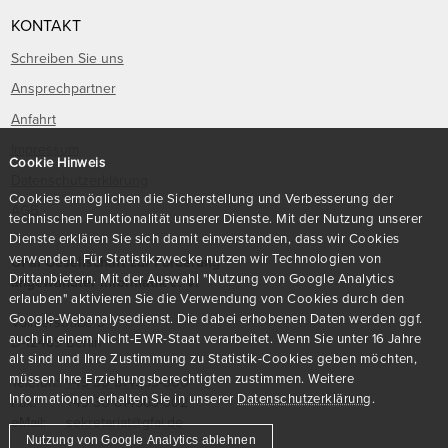
KONTAKT
Schreiben Sie uns
Ansprechpartner
Anfahrt
Impressum
Cookie Hinweis
Datenschutzerklärung
Cookies ermöglichen die Sicherstellung und Verbesserung der
AGB
technischen Funktionalität unserer Dienste. Mit der Nutzung unserer
Dienste erklären Sie sich damit einverstanden, dass wir Cookies
verwenden. Für Statistikzwecke nutzen wir Technologien von
GFaI Gesellschaft zur Förderung
Drittanbietern. Mit der Auswahl "Nutzung von Google Analytics
angewandter Informatik e. V.
erlauben" aktivieren Sie die Verwendung von Cookies durch den
Google-Webanalysedienst. Die dabei erhobenen Daten werden ggf.
Volmerstraße 3
auch in einem Nicht-EWR-Staat verarbeitet. Wenn Sie unter 16 Jahre
D
-
12489
Berlin
alt sind und Ihre Zustimmung zu Statistik-Cookies geben möchten,
müssen Ihre Erziehungsberechtigten zustimmen. Weitere
Telefon:
+49 30 814563-300
Informationen erhalten Sie in unserer
Datenschutzerklärung
.
Fax:
+49 30 814563-302
eMail:
sekretariat@gfai.de
Nutzung von Google Analytics ablehnen